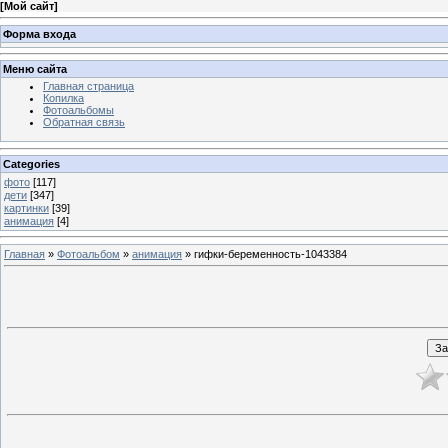
[
Мой сайт
]
Форма входа
Меню сайта
Главная страница
Копилка
Фотоальбомы
Обратная связь
Categories
фото
[117]
дети
[347]
картинки
[39]
анимация
[4]
Главная
»
Фотоальбом
»
анимация
» гифки-беременность-1043384