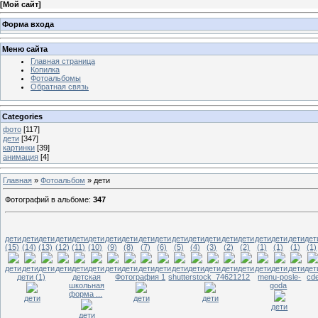
[
Мой сайт
]
Форма входа
Меню сайта
Главная страница
Копилка
Фотоальбомы
Обратная связь
Categories
фото
[117]
дети
[347]
картинки
[39]
анимация
[4]
Главная
»
Фотоальбом
» дети
Фотографий в альбоме
:
347
дети
дети
дети
дети
дети
дети
дети
дети
дети
дети
дети
дети
дети
дети
дети
дети
дети
дети
дет
(15)
(14)
(13)
(12)
(11)
(10)
(9)
(8)
(7)
(6)
(5)
(4)
(3)
(2)
(2)
(1)
(1)
(1)
(1)
дети
дети
дети
дети
дети
дети
дети
дети
дети
дети
дети
дети
дети
дети
дети
дети
дети
дети
дет
дети (1)
детская
Фотография 1
shutterstock_74621212
menu-posle-
cd
школьная
goda
форма ...
дети
дети
дети
дети
дети