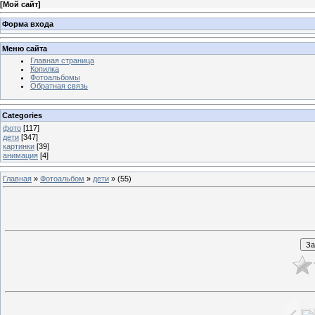
[
Мой сайт
]
Форма входа
Меню сайта
Главная страница
Копилка
Фотоальбомы
Обратная связь
Categories
фото
[117]
дети
[347]
картинки
[39]
анимация
[4]
Главная
»
Фотоальбом
»
дети
» (55)