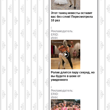
Этот танец невесты оставит
вас без слов! Пересмотрела
10 раз
i
Рекламодатель:
ERID:
ИНН:
Ролик длится пару секунд, но
вы будете в шоке от
увиденного
i
Рекламодатель:
ERID:
ИНН: