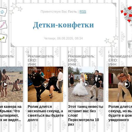
Приветствую Вас
Гость
|
RSS
Детки-конфетки
Четверг, 06.08.2026, 08:34
i
i
i
одатель:
Рекламодатель:
Рекламодатель:
Рекламодате
ERID:
ERID:
ERID:
ИНН:
ИНН:
ИНН:
я камера на
Ролик длится
Этот танец невесты
Ролик длитс
Крыма: Что
несколько секунд, а
оставит вас без
секунд, но в
ытворяют,
смеяться вы будете
слов!
будете в шок
х не видят...
долго
Пересмотрела 10
увиденного
раз