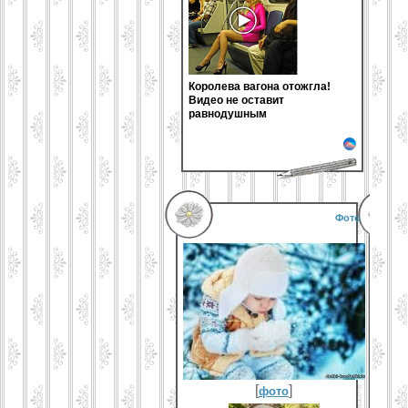
Королева вагона отожгла!
Видео не оставит
равнодушным
Фото
[
]
фото