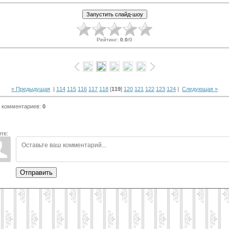
Рейтинг
:
0.0
/
0
« Предыдущая
|
114
115
116
117
118
[
119
]
120
121
122
123
124
|
Следующая »
 комментариев
:
0
те:
Отправить