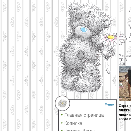
i
Реклам
ERID:
ИНН:
Меню
Скрыта
пляже 
Главная страница
люди в
когда и
Копилка