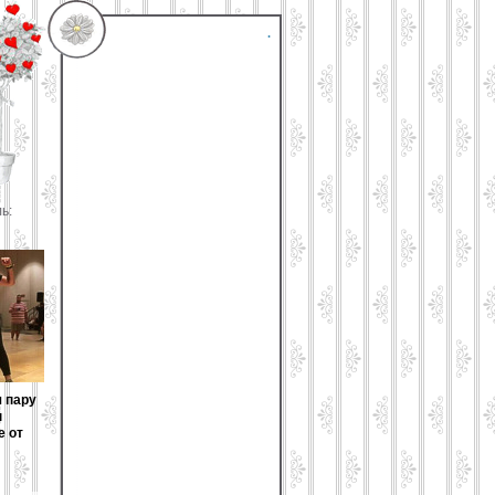
.
ль:
я пару
ы
е от