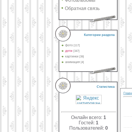
Фотоальбомы
Обратная связь
Категории раздела
фото
[117]
дети
[347]
картинки
[39]
анимация
[4]
Статистика
Главн
Онлайн всего:
1
Гостей:
1
Пользователей:
0