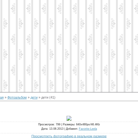
ая
»
Фотоальбом
»
дети
» дети (41)
Просмотров
: 799 |
Размеры
: 640x480px/46.4Kb
Дата
: 13.08.2013 |
Добавил
:
Favorite-Leela
Просмотреть фотографию в реальном размере