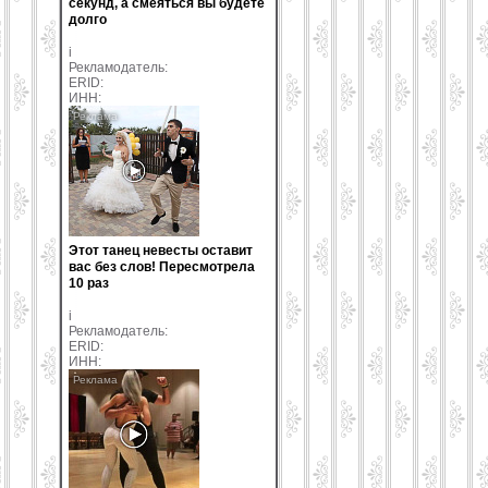
секунд, а смеяться вы будете
долго
i
Рекламодатель:
ERID:
ИНН:
Этот танец невесты оставит
вас без слов! Пересмотрела
10 раз
i
Рекламодатель:
ERID:
ИНН: