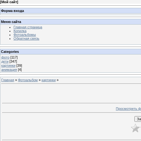
[
Мой сайт
]
Форма входа
Меню сайта
Главная страница
Копилка
Фотоальбомы
Обратная связь
Categories
фото
[117]
дети
[347]
картинки
[39]
анимация
[4]
Главная
»
Фотоальбом
»
картинки
»
Просмотреть ф