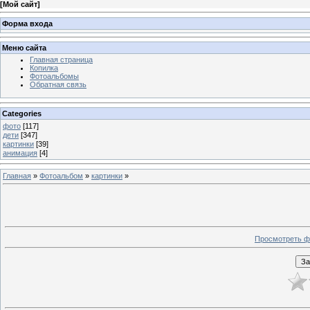
[
Мой сайт
]
Форма входа
Меню сайта
Главная страница
Копилка
Фотоальбомы
Обратная связь
Categories
фото
[117]
дети
[347]
картинки
[39]
анимация
[4]
Главная
»
Фотоальбом
»
картинки
»
Просмотреть ф