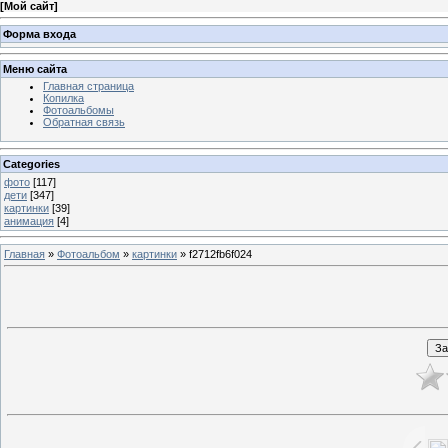
[
Мой сайт
]
Форма входа
Меню сайта
Главная страница
Копилка
Фотоальбомы
Обратная связь
Categories
фото
[117]
дети
[347]
картинки
[39]
анимация
[4]
Главная
»
Фотоальбом
»
картинки
» f2712fb6f024