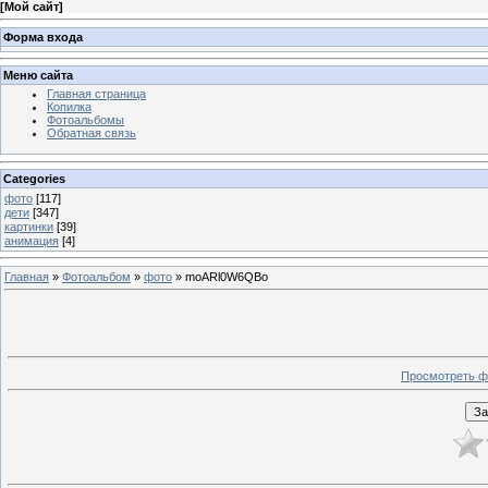
[
Мой сайт
]
Форма входа
Меню сайта
Главная страница
Копилка
Фотоальбомы
Обратная связь
Categories
фото
[117]
дети
[347]
картинки
[39]
анимация
[4]
Главная
»
Фотоальбом
»
фото
» moARl0W6QBo
Просмотреть ф