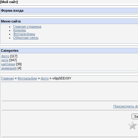
[
Мой сайт
]
Форма входа
Меню сайта
Главная страница
Копилка
Фотоальбомы
Обратная связь
Categories
фото
[117]
дети
[347]
картинки
[39]
анимация
[4]
Главная
»
Фотоальбом
»
фото
» v6jqSEEr0IY
Просмотреть ф