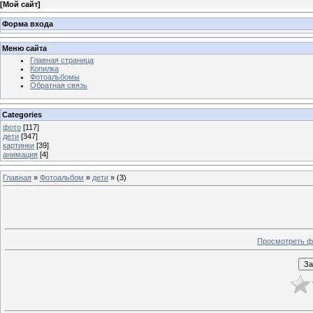
[
Мой сайт
]
Форма входа
Меню сайта
Главная страница
Копилка
Фотоальбомы
Обратная связь
Categories
фото
[117]
дети
[347]
картинки
[39]
анимация
[4]
Главная
»
Фотоальбом
»
дети
» (3)
Просмотреть ф