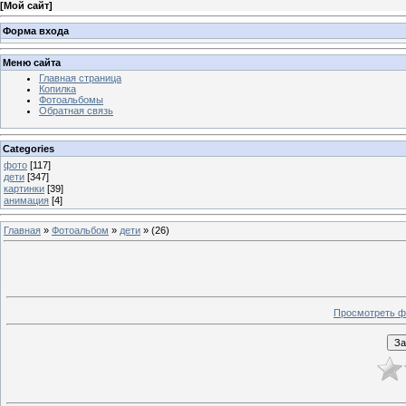
[
Мой сайт
]
Форма входа
Меню сайта
Главная страница
Копилка
Фотоальбомы
Обратная связь
Categories
фото
[117]
дети
[347]
картинки
[39]
анимация
[4]
Главная
»
Фотоальбом
»
дети
» (26)
Просмотреть ф