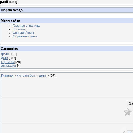
[
Мой сайт
]
Форма входа
Меню сайта
Главная страница
Копилка
Фотоальбомы
Обратная связь
Categories
фото
[117]
дети
[347]
картинки
[39]
анимация
[4]
Главная
»
Фотоальбом
»
дети
» (37)