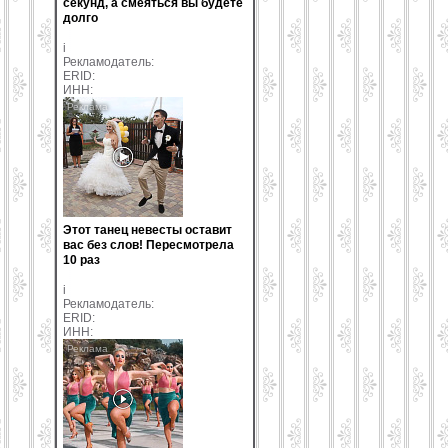
секунд, а смеяться вы будете
долго
i
Рекламодатель:
ERID:
ИНН:
Этот танец невесты оставит
вас без слов! Пересмотрела
10 раз
i
Рекламодатель:
ERID:
ИНН: