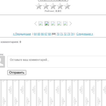
Рейтинг
:
0.0
/
0
« Предыдущая
|
64
65
66
67
68
[
69
]
70
71
72
73
74
|
Следующая »
 комментариев
:
0
те:
Отправить