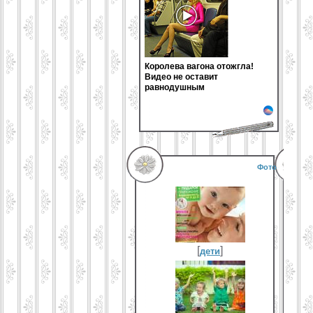
Королева вагона отожгла!
Видео не оставит
равнодушным
Фото
[
]
дети