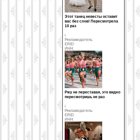
Этот танец невесты оставит
вас без слов! Пересмотрела
10 раз
i
Рекламодатель:
ERID:
ИНН:
Ржу не переставая, это видео
пересмотришь не раз
i
Рекламодатель:
ERID:
ИНН: