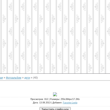
ая
»
Фотоальбом
»
дети
» (40)
Просмотров
: 612 |
Размеры
: 250x384px/17.2Kb
Дата
: 13.08.2013 |
Добавил
:
Favorite-Leela