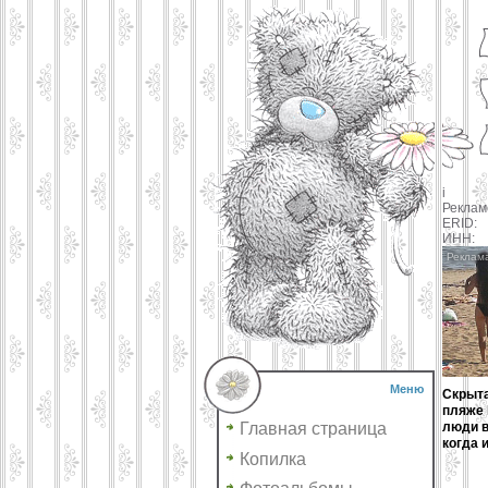
i
Реклам
ERID:
ИНН:
Меню
Скрыта
пляже 
Главная страница
люди в
когда и
Копилка