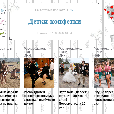
Приветствую Вас
Гость
|
RSS
Детки-конфетки
Пятница, 07.08.2026, 01:54
i
i
i
одатель:
Рекламодатель:
Рекламодатель:
Рекламодате
ERID:
ERID:
ERID:
ИНН:
ИНН:
ИНН:
я камера на
Ролик длится
Этот танец невесты
Ржу не перес
Крыма: Что
несколько секунд, а
оставит вас без
это видео
ытворяют,
смеяться вы будете
слов!
пересмотриш
х не видят...
долго
Пересмотрела 10
раз
раз