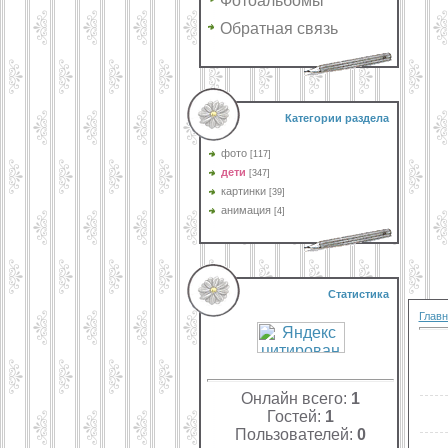
Фотоальбомы
Обратная связь
Категории раздела
фото
[117]
дети
[347]
картинки
[39]
анимация
[4]
Статистика
Главн
Онлайн всего:
1
Гостей:
1
Пользователей:
0