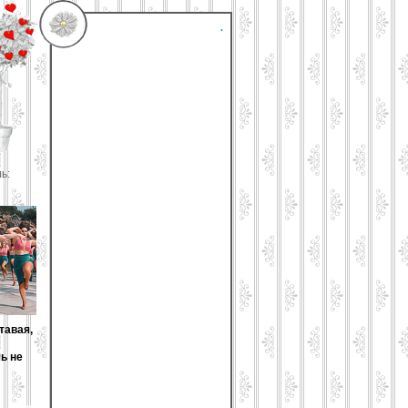
.
ль:
тавая,
ь не