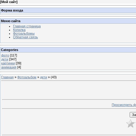
[
Мой сайт
]
Форма входа
Меню сайта
Главная страница
Копилка
Фотоальбомы
Обратная связь
Categories
фото
[117]
дети
[347]
картинки
[39]
анимация
[4]
Главная
»
Фотоальбом
»
дети
» (43)
Просмотреть ф