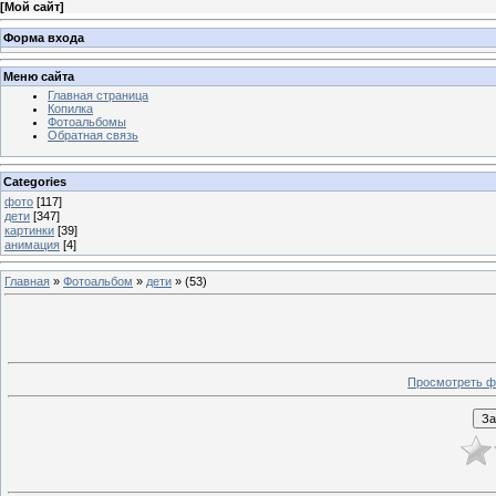
[
Мой сайт
]
Форма входа
Меню сайта
Главная страница
Копилка
Фотоальбомы
Обратная связь
Categories
фото
[117]
дети
[347]
картинки
[39]
анимация
[4]
Главная
»
Фотоальбом
»
дети
» (53)
Просмотреть ф