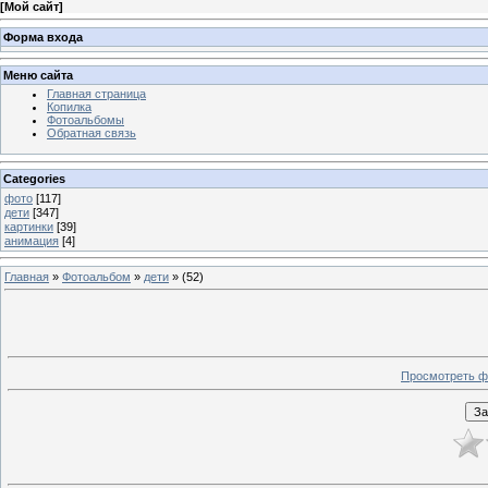
[
Мой сайт
]
Форма входа
Меню сайта
Главная страница
Копилка
Фотоальбомы
Обратная связь
Categories
фото
[117]
дети
[347]
картинки
[39]
анимация
[4]
Главная
»
Фотоальбом
»
дети
» (52)
Просмотреть ф