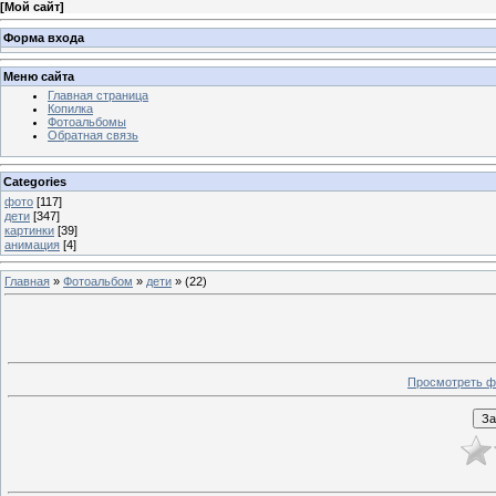
[
Мой сайт
]
Форма входа
Меню сайта
Главная страница
Копилка
Фотоальбомы
Обратная связь
Categories
фото
[117]
дети
[347]
картинки
[39]
анимация
[4]
Главная
»
Фотоальбом
»
дети
» (22)
Просмотреть ф