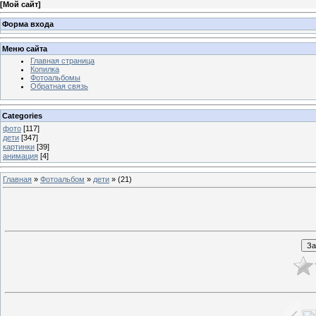
[
Мой сайт
]
Форма входа
Меню сайта
Главная страница
Копилка
Фотоальбомы
Обратная связь
Categories
фото
[117]
дети
[347]
картинки
[39]
анимация
[4]
Главная
»
Фотоальбом
»
дети
» (21)