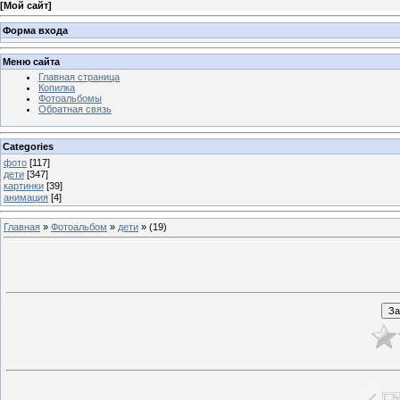
[
Мой сайт
]
Форма входа
Меню сайта
Главная страница
Копилка
Фотоальбомы
Обратная связь
Categories
фото
[117]
дети
[347]
картинки
[39]
анимация
[4]
Главная
»
Фотоальбом
»
дети
» (19)