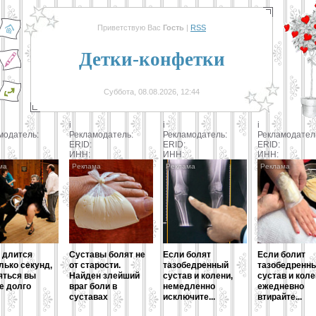
Приветствую Вас
Гость
|
RSS
Детки-конфетки
Суббота, 08.08.2026, 12:44
i
i
i
модатель:
Рекламодатель:
Рекламодатель:
Рекламодател
ERID:
ERID:
ERID:
ИНН:
ИНН:
ИНН:
 длится
Суставы болят не
Если болят
Если болит
лько секунд,
от старости.
тазобедренный
тазобедренн
яться вы
Найден злейший
сустав и колени,
сустав и коле
е долго
враг боли в
немедленно
ежедневно
суставах
исключите...
втирайте...