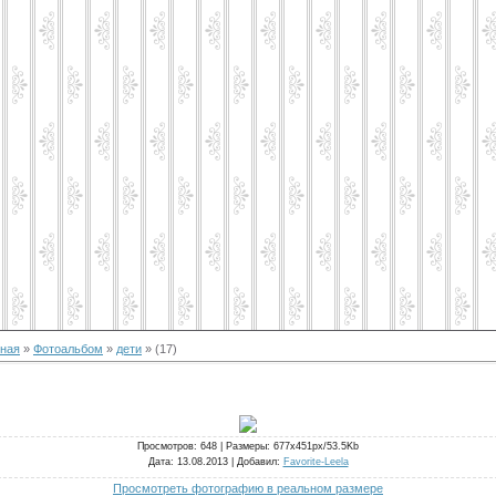
вная
»
Фотоальбом
»
дети
» (17)
Просмотров
: 648 |
Размеры
: 677x451px/53.5Kb
Дата
: 13.08.2013 |
Добавил
:
Favorite-Leela
Просмотреть фотографию в реальном размере