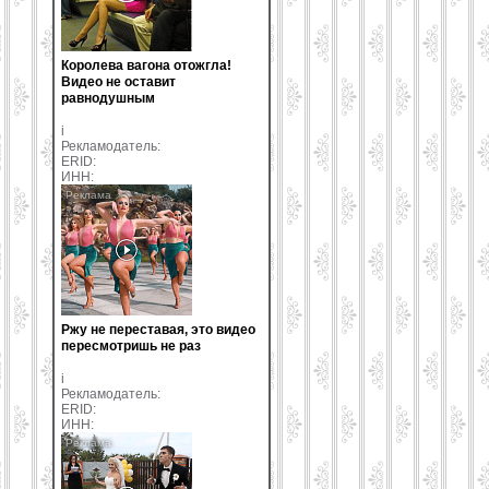
Королева вагона отожгла!
Видео не оставит
равнодушным
i
Рекламодатель:
ERID:
ИНН:
Ржу не переставая, это видео
пересмотришь не раз
i
Рекламодатель:
ERID:
ИНН: