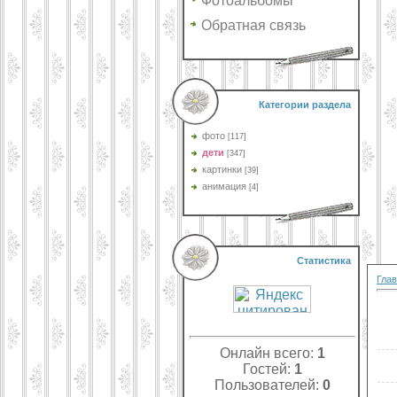
Фотоальбомы
Обратная связь
Категории раздела
фото
[117]
дети
[347]
картинки
[39]
анимация
[4]
Статистика
Гла
Онлайн всего:
1
Гостей:
1
Пользователей:
0