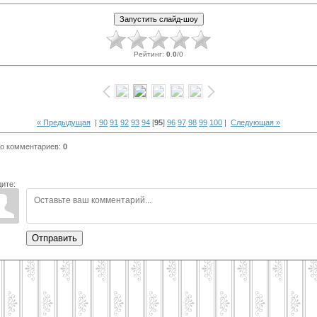
Рейтинг
:
0.0
/
0
« Предыдущая
|
90
91
92
93
94
[
95
]
96
97
98
99
100
|
Следующая »
го комментариев
:
0
ите:
Отправить