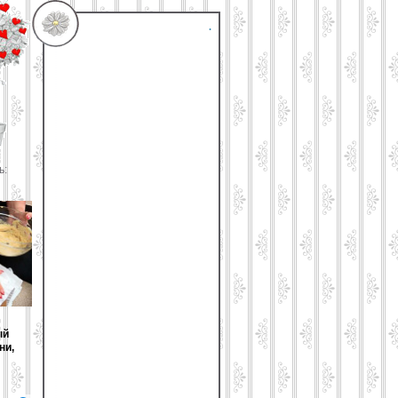
.
ь:
ый
ни,