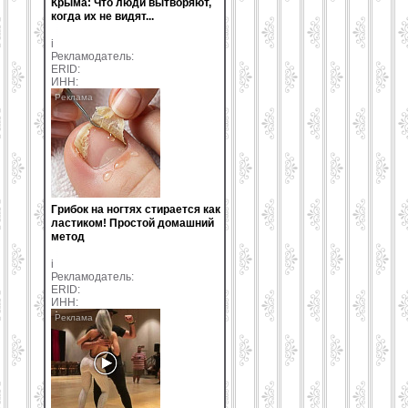
Крыма: Что люди вытворяют,
когда их не видят...
i
Рекламодатель:
ERID:
ИНН:
Грибок на ногтях стирается как
ластиком! Простой домашний
метод
i
Рекламодатель:
ERID:
ИНН: