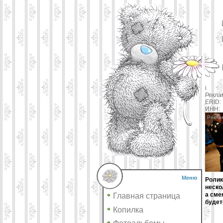
i
Рекла
ERID:
ИНН:
Меню
Ролик
неско
а сме
Главная страница
будет
Копилка