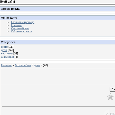
[
Мой сайт
]
Форма входа
Меню сайта
Главная страница
Копилка
Фотоальбомы
Обратная связь
Categories
фото
[117]
дети
[347]
картинки
[39]
анимация
[4]
Главная
»
Фотоальбом
»
дети
» (20)